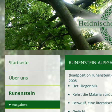
Startseite
RUNENSTEIN AUSGA
{loadposition runenstein}
Über uns
2008
Der Fliegenpilz
Runenstein
Kehrt die Malaria zurü
Beowulf, eine literarisc
Ausgaben
Gedicht