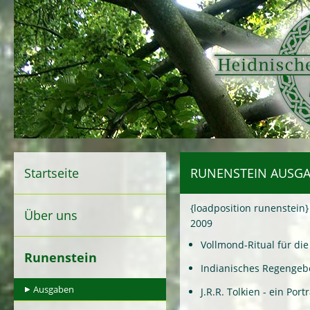
Startseite
RUNENSTEIN AUSGA
{loadposition runenstein
Über uns
2009
Vollmond-Ritual für di
Runenstein
Indianisches Regengeb
Ausgaben
J.R.R. Tolkien - ein Portra