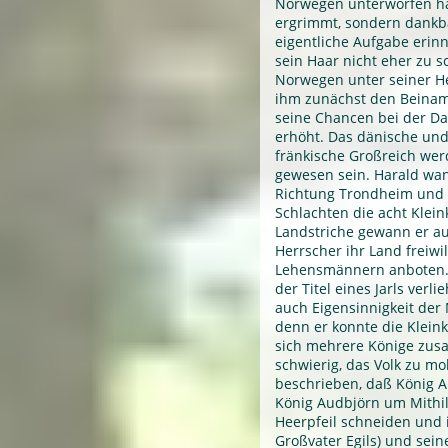
Norwegen unterworfen hab
ergrimmt, sondern dankba
eigentliche Aufgabe erinn
sein Haar nicht eher zu 
Norwegen unter seiner He
ihm zunächst den Beinam
seine Chancen bei der D
erhöht. Das dänische un
fränkische Großreich wer
gewesen sein. Harald wa
Richtung Trondheim und b
Schlachten die acht Klein
Landstriche gewann er auc
Herrscher ihr Land freiwi
Lehensmännern anboten.
der Titel eines Jarls verl
auch Eigensinnigkeit der
denn er konnte die Kleink
sich mehrere Könige zu
schwierig, das Volk zu mob
beschrieben, daß König Ar
König Audbjörn um Mithilf
Heerpfeil schneiden und 
Großvater Egils) und sein