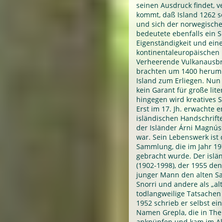
seinen Ausdruck findet, v
kommt, daß Island 1262 s
und sich der norwegisch
bedeutete ebenfalls ein 
Eigenständigkeit und ein
kontinentaleuropäischen
Verheerende Vulkanausbr
brachten um 1400 herum 
Island zum Erliegen. Nun 
kein Garant für große lite
hingegen wird kreatives 
Erst im 17. Jh. erwachte 
isländischen Handschrif
der Isländer Árni Magnús
war. Sein Lebenswerk is
Sammlung, die im Jahr 1
gebracht wurde. Der islän
(1902-1998), der 1955 den 
junger Mann den alten S
Snorri und andere als „alt
todlangweilige Tatsachen
1952 schrieb er selbst ei
Namen Grepla, die in The
anknüpfen und kam im Alt