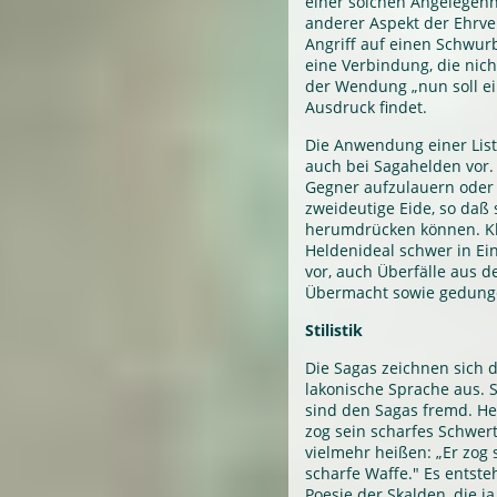
einer solchen Angelegenh
anderer Aspekt der Ehrve
Angriff auf einen Schwur
eine Verbindung, die nich
der Wendung „nun soll e
Ausdruck findet.
Die Anwendung einer List
auch bei Sagahelden vor.
Gegner aufzulauern ode
zweideutige Eide, so daß 
herumdrücken können. Kle
Heldenideal schwer in Ein
vor, auch Überfälle aus d
Übermacht sowie gedunge
Stilistik
Die Sagas zeichnen sich d
lakonische Sprache aus.
sind den Sagas fremd. Heu
zog sein scharfes Schwer
vielmehr heißen: „Er zog 
scharfe Waffe." Es entste
Poesie der Skalden, die j