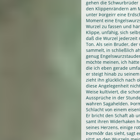
gehen die Schwurbrüder
den Klippenrändern am M
unter Þorgeirr eine Erdsc
Moment eine Engelswurzs
Wurzel zu fassen und hän
Klippe, unfähig, sich sel
daß die Wurzel jederzeit
Ton. Als sein Bruder, de
sammelt, in schließlich a
genug Engelswurzstauden
möchte meinen, ich hätte
die ich eben gerade umfas
er steigt hinab zu seine
zieht ihn glücklich nach
diese Angelegenheit nicht
Weise kultiviert, die sch
Aussprüche in der Stund
wahren Sagahelden. Þorm
Schlacht von einem eisenb
Er bricht den Schaft ab u
samt ihren Widerhaken h
seines Herzens, einige ro
Þormóðr das sieht, sagt e
sitzt an den Wurzeln mein