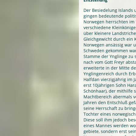
Der Besiedelung Islands 
gingen bedeutende polit
Norwegen herrschten im 7
verschiedene Kleinkönige
über kleinere Landstriche
Gleichgewicht durch ein 
Norwegen ansässig war u
Schweden gekommen war. 
Stamme der Ynglinge zu s
nach vom Gott Freyr abs
erweiterte in der Mitte d
Ynglingenreich durch Erb
Halfdan vierzigjährig im J
erst 10jährigen Sohn Har
Schönhaar), der mithilfe 
Machtbereich abermals ve
Jahren den Entschluß ge
seine Herrschaft zu bring
Tochter eines norwegisc
Diese soll ihm jedoch bes
eines Mannes werden woll
gebiete, sondern erst se