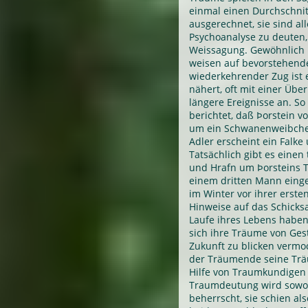
einmal einen Durchschnit
ausgerechnet, sie sind all
Psychoanalyse zu deuten,
Weissagung. Gewöhnlich 
weisen auf bevorstehend
wiederkehrender Zug ist e
nähert, oft mit einer Üb
längere Ereignisse an. So
berichtet, daß Þorstein 
um ein Schwanenweibche
Adler erscheint ein Falke
Tatsächlich gibt es eine
und Hrafn um Þorsteins T
einem dritten Mann einge
im Winter vor ihrer erste
Hinweise auf das Schicksa
Laufe ihres Lebens haben
sich ihre Träume von Ges
Zukunft zu blicken vermoc
der Träumende seine Träu
Hilfe von Traumkundigen 
Traumdeutung wird sowoh
beherrscht, sie schien al