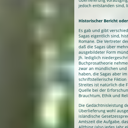
Überlieferung vorausgin
jedoch entstanden sind, l
Historischer Bericht oder
Es gab und gibt verschie
Sagas eigentlich sind, hi
Romane. Die Vertreter de
daß die Sagas über mehre
ausgebildeter Form mündli
Jh. lediglich niedergesch
Buchprosatheorie nehmen 
zwar an mündlichen und s
haben, die Sagas aber im
schriftstellerische Fiktio
Streites ist natürlich die
Quelle bei der Erforschu
Brauchtum, Ethik und Rel
Die Gedächtnisleistung d
Überlieferung wohl ausge
isländische Gesetzesspre
Amtszeit die Aufgabe, da
Allthing (also jedes Jahr 