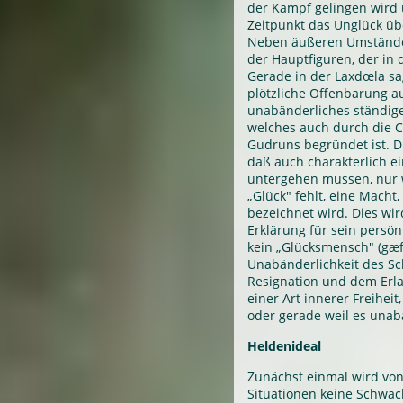
der Kampf gelingen wird 
Zeitpunkt das Unglück üb
Neben äußeren Umständen
der Hauptfiguren, der in
Gerade in der Laxdœla saga
plötzliche Offenbarung auf
unabänderliches ständig
welches auch durch die C
Gudruns begründet ist. D
daß auch charakterlich 
untergehen müssen, nur 
„Glück" fehlt, eine Macht,
bezeichnet wird. Dies wird
Erklärung für sein persönl
kein „Glücksmensch" (gæf
Unabänderlichkeit des Sc
Resignation und dem Erla
einer Art innerer Freiheit
oder gerade weil es unab
Heldenideal
Zunächst einmal wird von
Situationen keine Schwäc