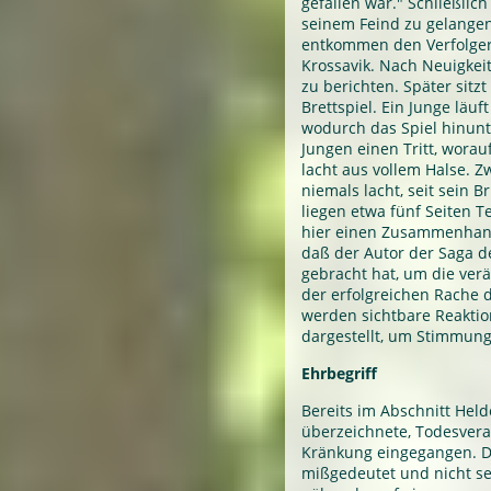
gefallen war." Schließlich
seinem Feind zu gelangen
entkommen den Verfolgern
Krossavik. Nach Neuigkeit
zu berichten. Später sit
Brettspiel. Ein Junge läuf
wodurch das Spiel hinunt
Jungen einen Tritt, worau
lacht aus vollem Halse. 
niemals lacht, seit sein 
liegen etwa fünf Seiten Te
hier einen Zusammenhang
daß der Autor der Saga 
gebracht hat, um die ve
der erfolgreichen Rache d
werden sichtbare Reaktio
dargestellt, um Stimmun
Ehrbegriff
Bereits im Abschnitt Held
überzeichnete, Todesvera
Kränkung eingegangen. Da
mißgedeutet und nicht se