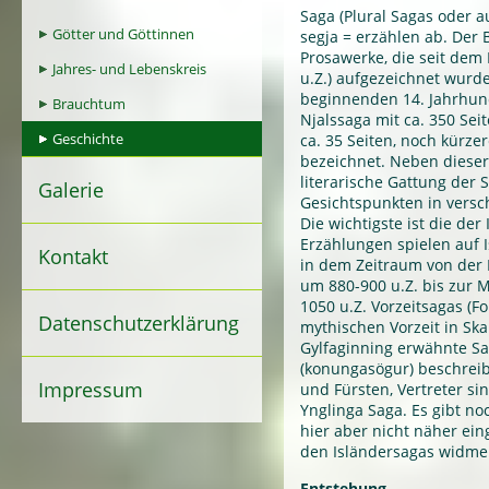
Saga (Plural Sagas oder a
Götter und Göttinnen
segja = erzählen ab. Der 
Prosawerke, die seit dem
Jahres- und Lebenskreis
u.Z.) aufgezeichnet wurde
beginnenden 14. Jahrhunde
Brauchtum
Njalssaga mit ca. 350 Sei
Geschichte
ca. 35 Seiten, noch kürzer
bezeichnet. Neben dieser
literarische Gattung der 
Galerie
Gesichtspunkten in versc
Die wichtigste ist die der
Erzählungen spielen auf I
Kontakt
in dem Zeitraum von der
um 880-900 u.Z. bis zur Mi
1050 u.Z. Vorzeitsagas (F
Datenschutzerklärung
mythischen Vorzeit in Skan
Gylfaginning erwähnte Sa
(konungasögur) beschrei
Impressum
und Fürsten, Vertreter si
Ynglinga Saga. Es gibt no
hier aber nicht näher ei
den Isländersagas widme
Entstehung