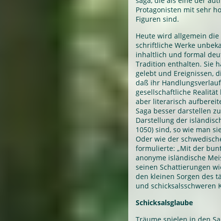
saga, die als eine der aut
Protagonisten mit sehr h
Figuren sind.
Heute wird allgemein die 
schriftliche Werke unbeka
inhaltlich und formal deu
Tradition enthalten. Sie 
gelebt und Ereignissen, d
daß ihr Handlungsverlauf
gesellschaftliche Realität
aber literarisch aufbere
Saga besser darstellen z
Darstellung der isländisc
1050) sind, so wie man sie 
Oder wie der schwedische
formulierte: „Mit der bun
anonyme isländische Meis
seinen Schattierungen wi
den kleinen Sorgen des t
und schicksalsschweren K
Schicksalsglaube
Träume spielen in den Sa