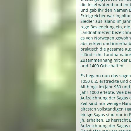
die Insel wütend und ent
und gab ihr den Namen Ei
Erfolgreicher war Ingolfu
Siedler aus Island im Jahr
rege Besiedelung ein, die 
Landnahmezeit bezeichnet
es von Norwegen gewohnt 
absteckten und innerhalb 
praktisch die gesamte Kü
isländische Landnamabok
Zusammenhang mit der B
und 1400 Ortschaften.
Es begann nun das sogena
1050 u.Z. erstreckte und 
Allthings im Jahr 930 un
Jahr 1000 erlebte. Wie be
Aufzeichnung der Sagas e
Zeit sind nur wenige Han
ältesten vollständigen H
einige Sagas sind nur in 
Jh. erhalten. Es herrscht 
Aufzeichnung der Sagas 