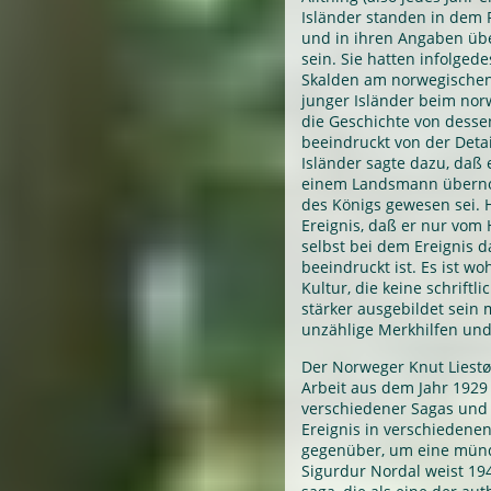
Isländer standen in dem 
und in ihren Angaben übe
sein. Sie hatten infolged
Skalden am norwegischen 
junger Isländer beim no
die Geschichte von desse
beeindruckt von der Detai
Isländer sagte dazu, daß 
einem Landsmann überno
des Königs gewesen sei. H
Ereignis, daß er nur vom
selbst bei dem Ereignis d
beeindruckt ist. Es ist wo
Kultur, die keine schriftl
stärker ausgebildet sein 
unzählige Merkhilfen und
Der Norweger Knut Liestø
Arbeit aus dem Jahr 1929 
verschiedener Sagas und s
Ereignis in verschiedenen
gegenüber, um eine münd
Sigurdur Nordal weist 194