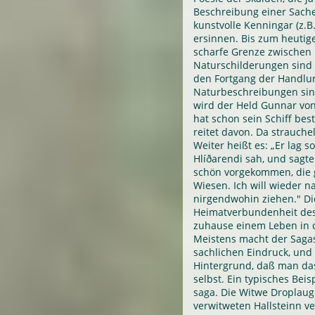
Beschreibung einer Sach
kunstvolle Kenningar (z.B
ersinnen. Bis zum heutige
scharfe Grenze zwischen 
Naturschilderungen sind 
den Fortgang der Handlu
Naturbeschreibungen sin
wird der Held Gunnar von
hat schon sein Schiff bes
reitet davon. Da strauche
Weiter heißt es: „Er lag 
Hlíðarendi sah, und sagte:
schön vorgekommen, die 
Wiesen. Ich will wieder 
nirgendwohin ziehen." Di
Heimatverbundenheit des
zuhause einem Leben in 
Meistens macht der Sagas
sachlichen Eindruck, und d
Hintergrund, daß man das
selbst. Ein typisches Beis
saga. Die Witwe Droplaug
verwitweten Hallsteinn ver