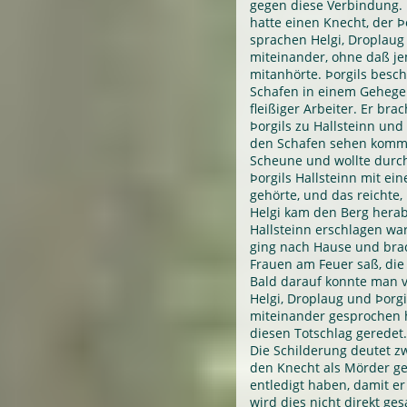
gegen diese Verbindung. E
hatte einen Knecht, der Þ
sprachen Helgi, Droplaug 
miteinander, ohne daß j
mitanhörte. Þorgils besch
Schafen in einem Gehege
fleißiger Arbeiter. Er bra
Þorgils zu Hallsteinn und
den Schafen sehen komme
Scheune und wollte durch
Þorgils Hallsteinn mit ein
gehörte, und das reichte,
Helgi kam den Berg herab
Hallsteinn erschlagen war
ging nach Hause und brac
Frauen am Feuer saß, die
Bald darauf konnte man v
Helgi, Droplaug und Þorgi
miteinander gesprochen 
diesen Totschlag geredet.
Die Schilderung deutet z
den Knecht als Mörder ge
entledigt haben, damit er
wird dies nicht direkt ge