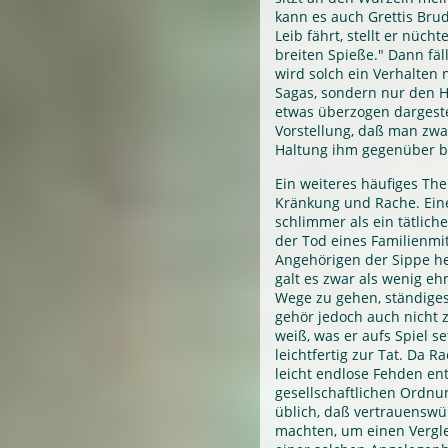
kann es auch Grettis Brud
Leib fährt, stellt er nücht
breiten Spieße." Dann fäl
wird solch ein Verhalten 
Sagas, sondern nur den He
etwas überzogen dargestel
Vorstellung, daß man zwar
Haltung ihm gegenüber b
Ein weiteres häufiges The
Kränkung und Rache. Eine
schlimmer als ein tätlich
der Tod eines Familienmi
Angehörigen der Sippe he
galt es zwar als wenig eh
Wege zu gehen, ständiges
gehör jedoch auch nicht 
weiß, was er aufs Spiel se
leichtfertig zur Tat. Da 
leicht endlose Fehden en
gesellschaftlichen Ordn
üblich, daß vertrauenswü
machten, um einen Vergle