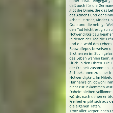
näher darauf eingegangen
daß auch für die German
gibt die Dinge, die das L
des Atmens und der sinnl
Arbeit, Partner, Kinder un
Grab und die neblige Welt
den Tod leichtfertig zu s
Notwendigkeit zu bejahen.
in denen der Tod die Erf
und die Wahl des Lebens 
Beowulfepos beweisen die
Brotherren im Stich gela
das Leben wählen kann, a
Fluch in den Ohren. Die E
der Freiheit zusammen, un
Sichbekennen zu einer in
Notwendigkeit. Im Nibelu
Hunnenreich, obwohl ihm
nicht zurückkommen würde
Daheimbleiben vollkomme
würde, nach denen er bis
Freiheit ergibt sich aus
die eigenen Taten.
Trotz aller körperlichen 