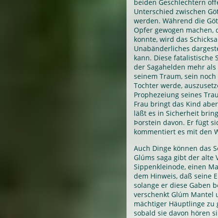
beiden Geschlechtern of
Unterschied zwischen Göt
werden. Während die Göt
Opfer gewogen machen, d
konnte, wird das Schicksa
Unabänderliches dargest
kann. Diese fatalistische
der Sagahelden mehr als d
seinem Traum, sein noch
Tochter werde, auszusetz
Prophezeiung seines Tra
Frau bringt das Kind abe
läßt es in Sicherheit bring
Þorstein davon. Er fügt 
kommentiert es mit den Wo
Auch Dinge können das Sc
Glúms saga gibt der alte 
Sippenkleinode, einen Ma
dem Hinweis, daß seine E
solange er diese Gaben beh
verschenkt Glúm Mantel u
mächtiger Häuptlinge zu 
sobald sie davon hören si