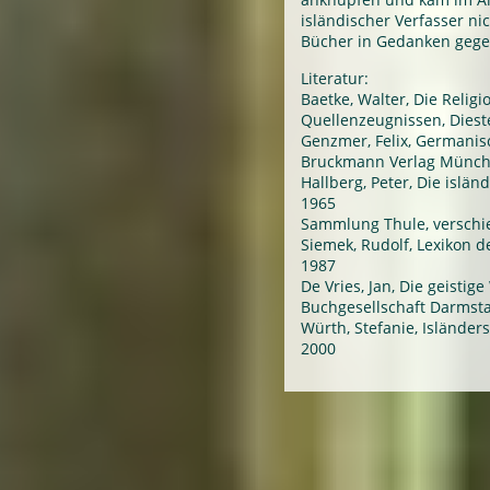
isländischer Verfasser ni
Bücher in Gedanken gege
Literatur:
Baetke, Walter, Die Relig
Quellenzeugnissen, Diest
Genzmer, Felix, Germanis
Bruckmann Verlag Münch
Hallberg, Peter, Die islän
1965
Sammlung Thule, verschie
Siemek, Rudolf, Lexikon de
1987
De Vries, Jan, Die geistig
Buchgesellschaft Darmsta
Würth, Stefanie, Isländer
2000