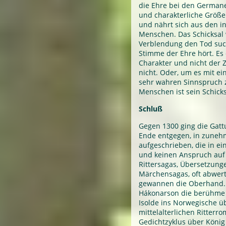
die Ehre bei den Germanen
und charakterliche Größe
und nährt sich aus den i
Menschen. Das Schicksal 
Verblendung den Tod such
Stimme der Ehre hört. Es 
Charakter und nicht der Zu
nicht. Oder, um es mit ei
sehr wahren Sinnspruch z
Menschen ist sein Schicks
Schluß
Gegen 1300 ging die Gatt
Ende entgegen, in zune
aufgeschrieben, die in e
und keinen Anspruch auf 
Rittersagas, Übersetzung
Märchensagas, oft abwert
gewannen die Oberhand. 
Hákonarson die berühme 
Isolde ins Norwegische ü
mittelalterlichen Ritterr
Gedichtzyklus über König 