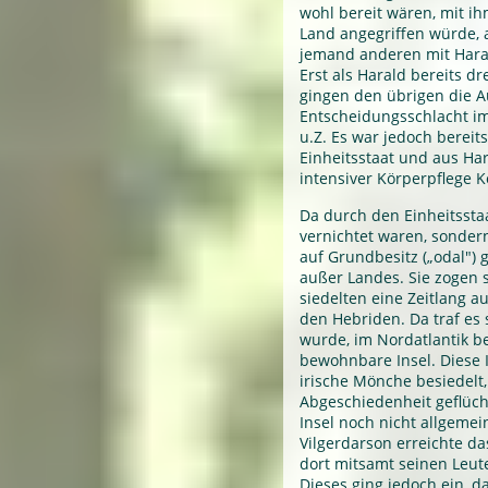
wohl bereit wären, mit ih
Land angegriffen würde, a
jemand anderen mit Haral
Erst als Harald bereits dr
gingen den übrigen die A
Entscheidungsschlacht im
u.Z. Es war jedoch berei
Einheitsstaat und aus Ha
intensiver Körperpflege 
Da durch den Einheitssta
vernichtet waren, sonder
auf Grundbesitz („odal")
außer Landes. Sie zogen 
siedelten eine Zeitlang 
den Hebriden. Da traf es 
wurde, im Nordatlantik b
bewohnbare Insel. Diese 
irische Mönche besiedelt,
Abgeschiedenheit geflüch
Insel noch nicht allgemei
Vilgerdarson erreichte d
dort mitsamt seinen Leu
Dieses ging jedoch ein, da