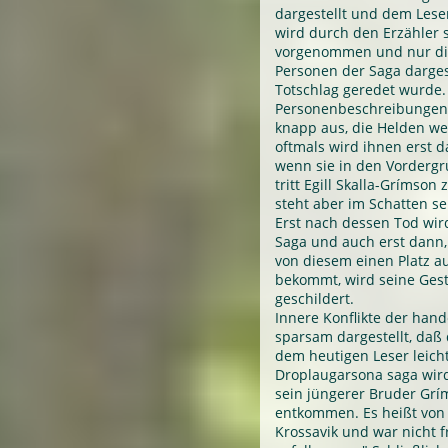
dargestellt und dem Leser
wird durch den Erzähler 
vorgenommen und nur di
Personen der Saga darges
Totschlag geredet wurde.
Personenbeschreibungen 
knapp aus, die Helden w
oftmals wird ihnen erst 
wenn sie in den Vordergru
tritt Egill Skalla-Grímson
steht aber im Schatten s
Erst nach dessen Tod wir
Saga und auch erst dann,
von diesem einen Platz a
bekommt, wird seine Ges
geschildert.
Innere Konflikte der han
sparsam dargestellt, da
dem heutigen Leser leich
Droplaugarsona saga wird 
sein jüngerer Bruder Gr
entkommen. Es heißt von 
Krossavik und war nicht fr