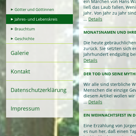
ein Märchen von Hans Wa
ließ das Laub fallen, Wen
Götter und Göttinnen
Jahr. Von Jahr zu Jahr si
...
Details
Jahres- und Lebenskreis
Brauchtum
MONATSNAMEN UND IHRE
Geschichte
Die heute gebräuchliche
zurück. Sie setzten sich 
Galerie
Jahrhundert endgültig bei 
Details
Kontakt
DER TOD UND SEINE MYT
Wir alle sind sterbliche 
Datenschutzerklärung
Menschen die einzige Gew
diesem Artikel wollen wi
...
Details
Impressum
EIN WEIHNACHTSFEST IN D
Eine Erzählung von Jürge
es nun her, daß einen Ta