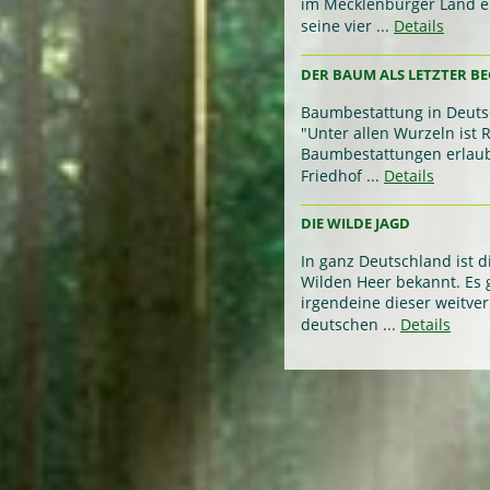
im Mecklenburger Land ein
seine vier ...
Details
DER BAUM ALS LETZTER BE
Baumbestattung in Deutsc
"Unter allen Wurzeln ist 
Baumbestattungen erlaubt,
Friedhof ...
Details
DIE WILDE JAGD
In ganz Deutschland ist 
Wilden Heer bekannt. Es 
irgendeine dieser weitver
deutschen ...
Details