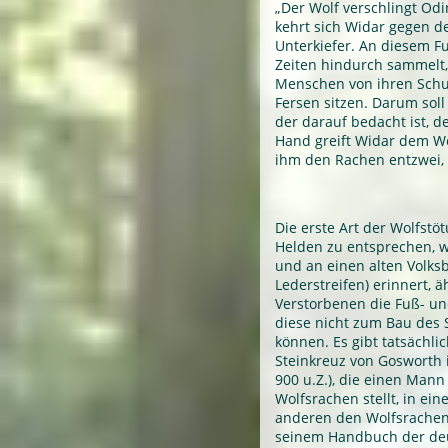
„Der Wolf verschlingt Odi
kehrt sich Widar gegen d
Unterkiefer. An diesem F
Zeiten hindurch sammelt, 
Menschen von ihren Schu
Fersen sitzen. Darum soll
der darauf bedacht ist, d
Hand greift Widar dem Wo
ihm den Rachen entzwei, 
Die erste Art der Wolfst
Helden zu entsprechen, w
und an einen alten Volks
Lederstreifen) erinnert, 
Verstorbenen die Fuß- un
diese nicht zum Bau des 
können. Es gibt tatsächli
Steinkreuz von Gosworth
900 u.Z.), die einen Mann
Wolfsrachen stellt, in ei
anderen den Wolfsrachen 
seinem Handbuch der de