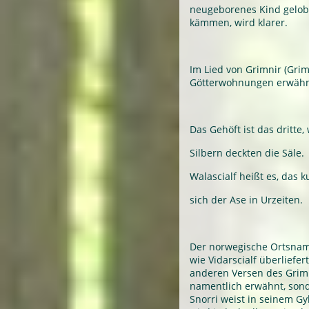
neugeborenes Kind gelobt
kämmen, wird klarer.
Im Lied von Grimnir (Gri
Götterwohnungen erwähnt,
Das Gehöft ist das dritte,
Silbern deckten die Säle.
Walascialf heißt es, das k
sich der Ase in Urzeiten.
Der norwegische Ortsname 
wie Vidarscialf überliefer
anderen Versen des Grimn
namentlich erwähnt, son
Snorri weist in seinem Gy