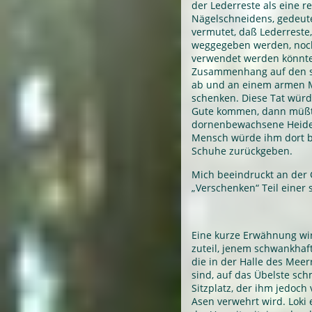
der Lederreste als eine re
Nägelschneidens, gedeute
vermutet, daß Lederreste,
weggegeben werden, noc
verwendet werden könnten
Zusammenhang auf den sc
ab und an einem armen 
schenken. Diese Tat wür
Gute kommen, dann müßte
dornenbewachsene Heide 
Mensch würde ihm dort 
Schuhe zurückgeben.
Mich beeindruckt an der 
„Verschenken“ Teil einer s
Eine kurze Erwähnung wi
zuteil, jenem schwankhafte
die in der Halle des Mee
sind, auf das Übelste sch
Sitzplatz, der ihm jedoc
Asen verwehrt wird. Loki 