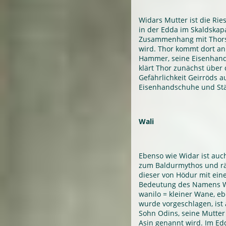
Widars Mutter ist die Riesi
in der Edda im Skaldskap
Zusammenhang mit Thors 
wird. Thor kommt dort an
Hammer, seine Eisenhand
klärt Thor zunächst über
Gefährlichkeit Geirröds a
Eisenhandschuhe und Stär
Wali
Ebenso wie Widar ist auch
zum Baldurmythos und rä
dieser von Hödur mit ein
Bedeutung des Namens Wal
wanilo = kleiner Wane, eb
wurde vorgeschlagen, ist 
Sohn Odins, seine Mutter i
Asin genannt wird. Im Ed