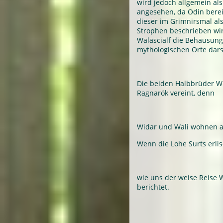
wird jedoch allgemein als
angesehen, da Odin bere
dieser im Grimnirsmal als
Strophen beschrieben wi
Walascialf die Behausung
mythologischen Orte darst
Die beiden Halbbrüder W
Ragnarök vereint, denn
Widar und Wali wohnen a
Wenn die Lohe Surts erlis
wie uns der weise Reise 
berichtet.