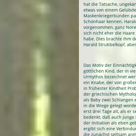
hat die Tatsache, ungek
etwas von einem Gelübde,
Maskenkriegerbünden paß
Schönhaar kennen. Harald 
vorgenommen, ganz Norw
sich nicht eher die Haare
habe. Dies brachte ihm 
Harald Strubbelkopf, abe
Das Motiv der Einnächtig
göttlichen Kind, der in vi
Urmythos bezeichnet werde
ein Knabe, der von große
in frühester Kindheit Pro
der griechischen Mytholog
als Baby zwei Schlangen 
in die Wiege gelegt word
erst drei Tage alt, als er
bedenkt, daß auch junge
der Initiation als eben g
ergibt sich eine Verbindu
die zunächst seltsam an