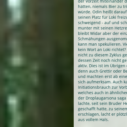
der Vorzeit miteinander 
hätten, niemals Bier zu t
würde. Odin heißt darau
seinen Platz für Loki fre
schweigend - auf und sch
munter mit seinen Hetzre
bleibt Widar aber der ein
Schmähungen ausgenommen
kann man spekulieren. Vie
kein Wort an Loki richtet? 
nicht zu diesem Zyklus ge
dessen Zeit noch nicht ge
aktiv. Dies ist im Übrige
denn auch Grettir oder B
und machten erst ab ein
sich aufmerksam. Auch k
Initiationsbrauch zur Vor
welches auch in ähnlicher
der Droplaugarsona saga 
lachte, seit sein Bruder 
geschafft hatte, zu sein
erschlagen, lacht er plötz
aus vollem Hals.