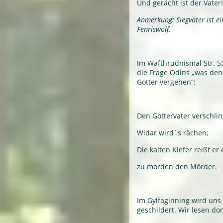
Und gerächt ist der Vater!
Anmerkung: Siegvater ist e
Fenriswolf.
Im Wafthrudnismal Str. 5
die Frage Odins „was de
Götter vergehen“:
Den Göttervater verschlin
Widar wird`s rächen;
Die kalten Kiefer reißt er 
zu morden den Mörder.
Im Gylfaginning wird uns
geschildert. Wir lesen dort