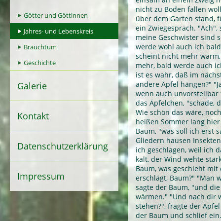
nicht zu Boden fallen wol
Götter und Göttinnen
über dem Garten stand, f
ein Zwiegespräch. "Ach", 
Jahres- und Lebenskreis
meine Geschwister sind s
werde wohl auch ich bald
Brauchtum
scheint nicht mehr warm, 
Geschichte
mehr, bald werde auch ic
ist es wahr, daß im nächs
andere Äpfel hängen?" "Ja
Galerie
wenn auch unvorstellbar f
das Äpfelchen, "schade, d
Wie schön das wäre, noch
Kontakt
heißen Sommer lang hier 
Baum, "was soll ich erst 
Gliedern hausen Insekte
Datenschutzerklärung
ich geschlagen, weil ich 
kalt, der Wind wehte stär
Baum, was geschieht mit
Impressum
erschlägt, Baum?" "Man w
sagte der Baum, "und di
wärmen." "Und nach dir 
stehen?", fragte der Apfe
der Baum und schlief ein.