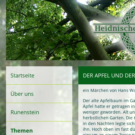
Startseite
DER APFEL UND DE
ein Märchen von Hans W
Über uns
Der alte Apfelbaum im Ga
Äpfel hatte er getragen in
Runenstein
weniger geworden. Alt u
herbstlichen Garten. Die 
in den Nächten legte sic
ihn. Hoch oben im fast dü
Themen
einsam an einem Zweig no