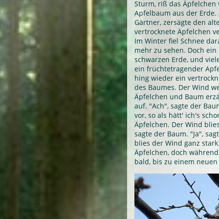
Sturm, riß das Äpfelchen
Apfelbaum aus der Erde.
Gärtner, zersägte den al
vertrocknete Äpfelchen v
Im Winter fiel Schnee da
mehr zu sehen. Doch ein 
schwarzen Erde, und viele
ein früchtetragender Ap
hing wieder ein vertrockn
des Baumes. Der Wind weh
Äpfelchen und Baum erzä
auf. "Ach", sagte der Bau
vor, so als hätt' ich's sch
Äpfelchen. Der Wind blies
sagte der Baum. "Ja", sagt
blies der Wind ganz stark
Äpfelchen, doch während e
bald, bis zu einem neue